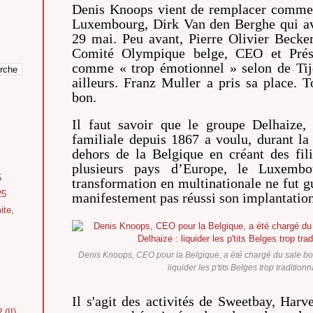
Denis Knoops vient de remplacer comme 
Luxembourg, Dirk Van den Berghe qui av
29 mai. Peu avant, Pierre Olivier Becker
Comité Olympique belge, CEO et Prési
comme « trop émotionnel » selon de Tijd,
ailleurs. Franz Muller a pris sa place. T
bon.
Il faut savoir que le groupe Delhaize, 
familiale depuis 1867 a voulu, durant la
dehors de la Belgique en créant des fil
plusieurs pays d’Europe, le Luxembo
5
transformation en multinationale ne fut g
25
manifestement pas réussi son implantation
ite,
Denis Knoops, CEO pour la Belgique, a été chargé du sale bou
liquider les p'tits Belges trop traditionn
Il s'agit des activités de Sweetbay, Harv
 (II)