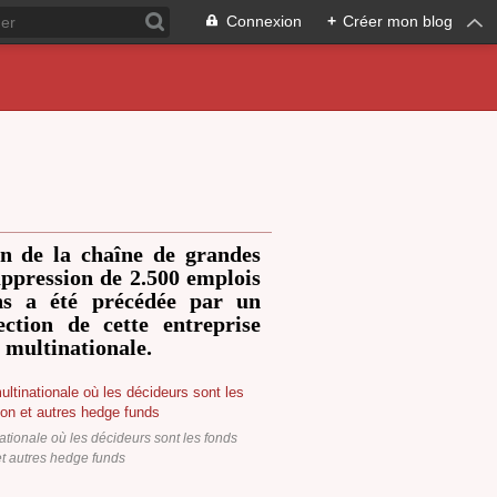
Connexion
+
Créer mon blog
on de la chaîne de grandes
uppression de 2.500 emplois
ns a été précédée par un
tion de cette entreprise
 multinationale.
tionale où les décideurs sont les fonds
et autres hedge funds