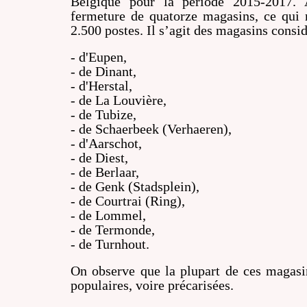
Belgique pour la période 2015-2017. 
fermeture de quatorze magasins, ce qui 
2.500 postes. Il s’agit des magasins cons
- d'Eupen,
- de Dinant,
- d'Herstal,
- de La Louvière,
- de Tubize,
- de Schaerbeek (Verhaeren),
- d'Aarschot,
- de Diest,
- de Berlaar,
- de Genk (Stadsplein),
- de Courtrai (Ring),
- de Lommel,
- de Termonde,
- de Turnhout.
On observe que la plupart de ces magasi
populaires, voire précarisées.