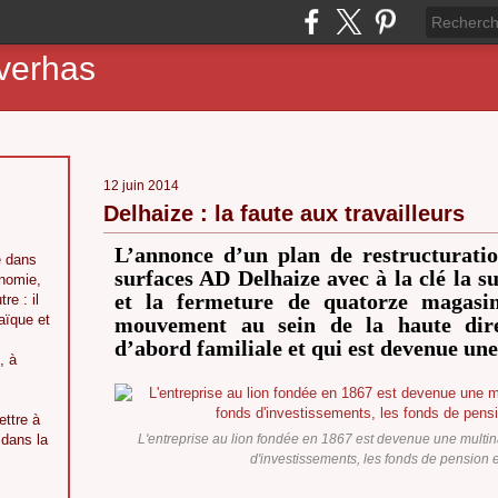
 verhas
12 juin 2014
Delhaize : la faute aux travailleurs
L’annonce d’un plan de restructurati
é dans
surfaces AD Delhaize avec à la clé la s
onomie,
et la fermeture de quatorze magasi
re : il
aïque et
mouvement au sein de la haute direc
d’abord familiale et qui est devenue une
, à
ttre à
 dans la
L'entreprise au lion fondée en 1867 est devenue une multina
d'investissements, les fonds de pension 