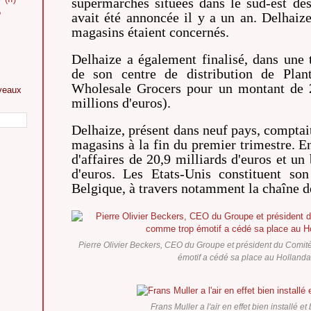
supermarchés situées dans le sud-est des
?
avait été annoncée il y a un an. Delhaize
magasins étaient concernés.
Delhaize a également finalisé, dans une t
de son centre de distribution de Pla
Wholesale Grocers pour un montant de 2
veaux
millions d'euros).
Delhaize, présent dans neuf pays, comptai
magasins à la fin du premier trimestre. En
d'affaires de 20,9 milliards d'euros et un
d'euros. Les Etats-Unis constituent so
Belgique, à travers notamment la chaîne d
Pierre Olivier Beckers, CEO du Groupe et président du Comi
émotif a cédé sa place au Hollandai
Frans Muller a l'air en effet bien installé e